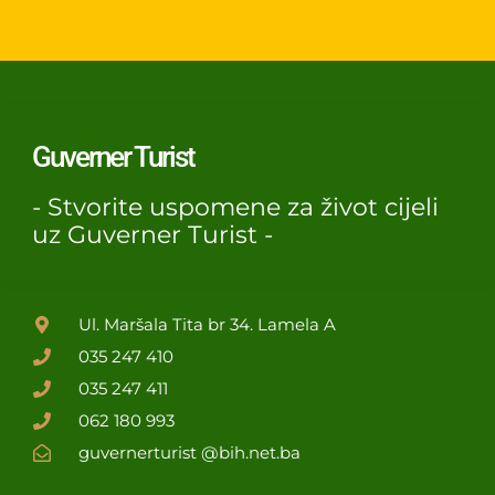
Guverner Turist
- Stvorite uspomene za život cijeli
uz Guverner Turist -
Ul. Maršala Tita br 34. Lamela A
035 247 410
035 247 411
062 180 993
guvernerturist @bih.net.ba